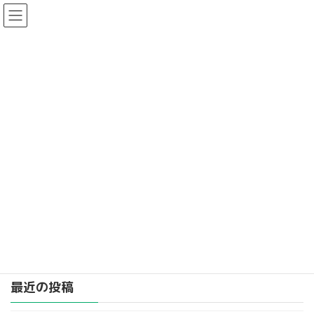
コ
ナ
ン
ビ
テ
ゲ
ン
ー
ツ
シ
へ
ョ
臨時休診のお知らせ
ス
ン
キ
に
最
2025年3月12日
2025年3月12日
ッ
移
終
更
プ
動
新
日
時
HOME
お知らせ
お知らせ
臨時休診のお知らせ
:
エアコン修理のため４月１８日から２２日までを休診といたしま
す
お知らせ
カテゴリー
最近の投稿