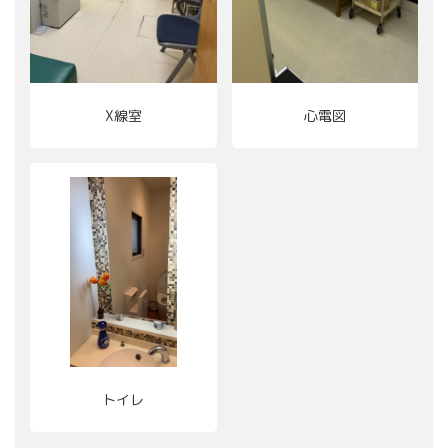
X線室
心電図
トイレ