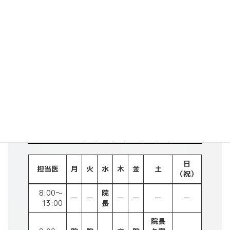
所在地：〒133-0056 東京都江戸川区南小岩5丁目20-15
最寄駅：JR小岩駅から徒歩10分
都バス・京成バス 駅通り入り口バス停前
日
診療時間
月
火
水
木
金
土
（祝）
8:00～13:00
ー
ー
●
ー
ー
ー
ー
9:00～12:00
●
●
ー
●
●
●
ー
14:00～
●
●
●
●
●
ー
ー
18:00
日
担当医
月
火
水
木
金
土
（祝）
8:00～
院
ー
ー
ー
ー
ー
ー
13:00
長
院長