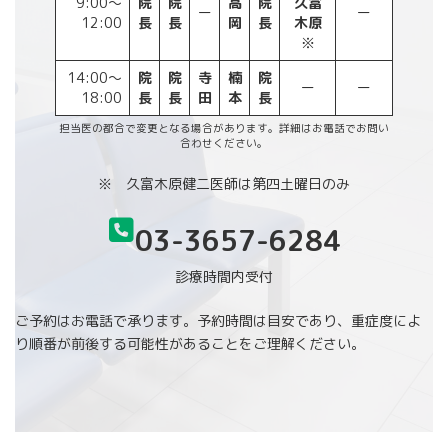
9:00～
院
院
高
院
久富
ー
ー
12:00
長
長
岡
長
木原
※
14:00～
院
院
寺
楠
院
ー
ー
18:00
長
長
田
本
長
担当医の都合で変更となる場合があります。詳細はお電話でお問い
合わせください。
※ 久富木原健二医師は第四土曜日のみ
03-3657-6284
診療時間内受付
ご予約はお電話で承ります。予約時間は目安であり、重症度によ
り順番が前後する可能性があることをご理解ください。